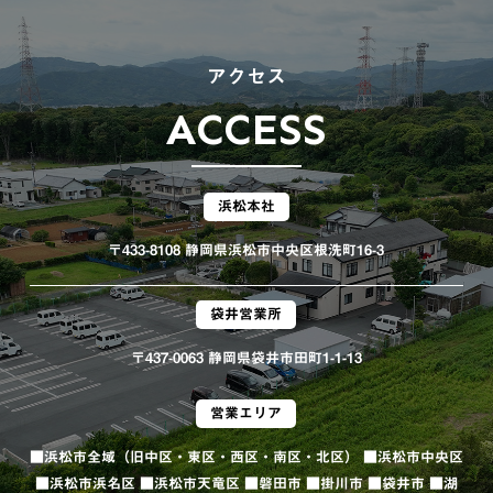
アクセス
ACCESS
浜松本社
〒433-8108 静岡県浜松市中央区根洗町16-3
袋井営業所
〒437-0063 静岡県袋井市田町1-1-13
営業エリア
■浜松市全域（旧中区・東区・西区・南区・北区） ■浜松市中央区
■浜松市浜名区 ■浜松市天竜区 ■磐田市 ■掛川市 ■袋井市 ■湖