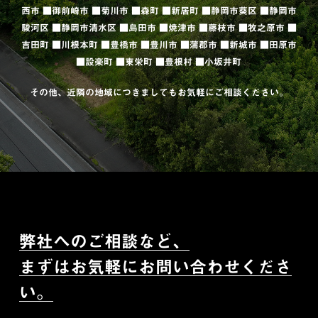
西市 ■御前崎市 ■菊川市 ■森町 ■新居町 ■静岡市葵区 ■静岡市
駿河区 ■静岡市清水区 ■島田市 ■焼津市 ■藤枝市 ■牧之原市 ■
吉田町 ■川根本町 ■豊橋市 ■豊川市 ■蒲郡市 ■新城市 ■田原市
■設楽町 ■東栄町 ■豊根村 ■小坂井町
その他、近隣の地域につきましてもお気軽にご相談ください。
弊社へのご相談など、
まずはお気軽にお問い合わせくださ
い。