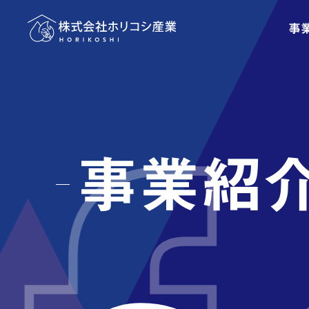
Skip
事
to
main
content
事業紹