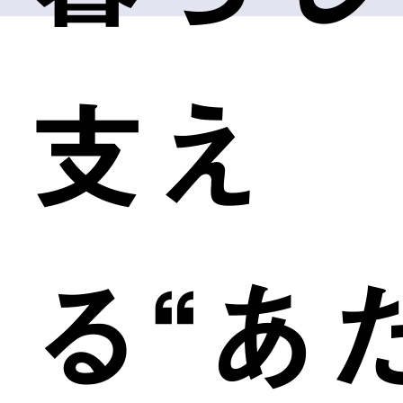
支え
る“あ